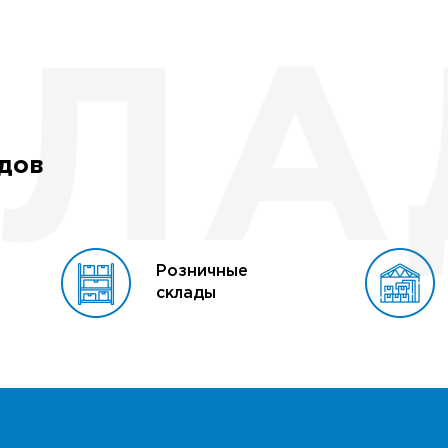
адов
Розничные
склады