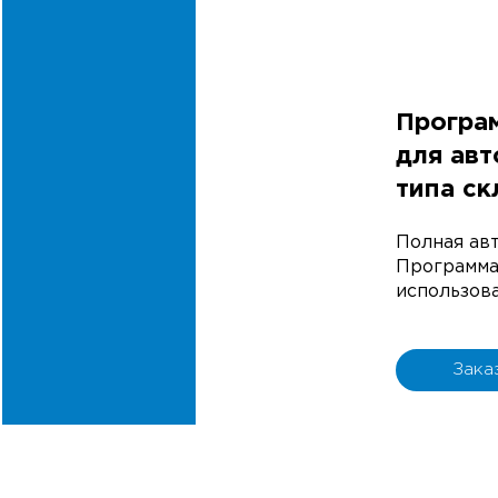
Програ
для авт
типа ск
Полная ав
Программа 
использова
Зака