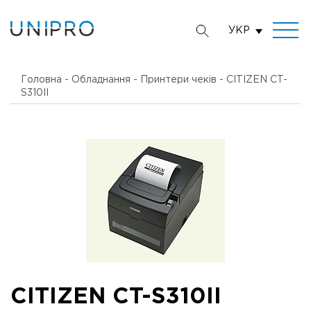
УКР
Головна
-
Обладнання
-
Принтери чеків
-
CITIZEN CT-
S310II
CITIZEN CT-S310II