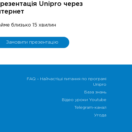
резентація Unipro через
нтернет
айме близько 15 хвилин
Замовити презентацію
FAQ – Найчастіші питання по програмі
Unipro
База знань
Відео уроки Youtube
Telegram-канал
Угода