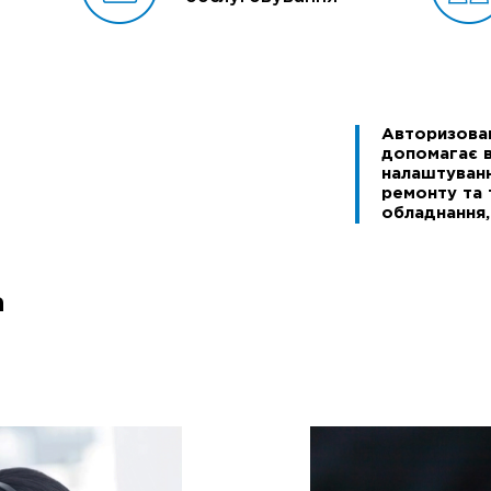
Авторизован
допомагає в
налаштуванн
ремонту та 
обладнання,
а