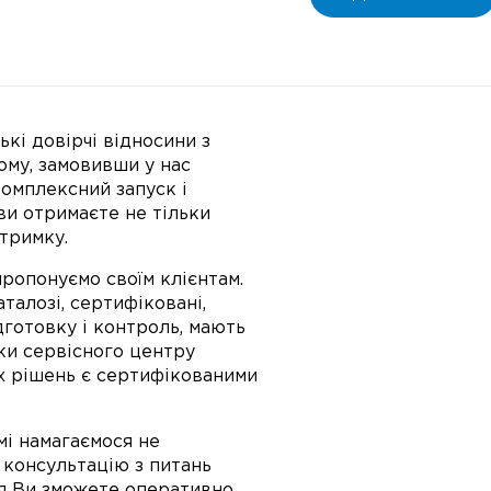
кі довірчі відносини з
ому, замовивши у нас
омплексний запуск і
ви отримаєте не тільки
дтримку.
 пропонуємо своїм клієнтам.
талозі, сертифіковані,
готовку і контроль, мають
ки сервісного центру
х рішень є сертифікованими
мі намагаємося не
, консультацію з питань
ня Ви зможете оперативно