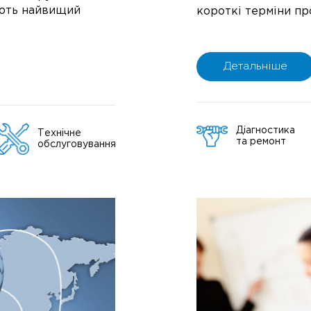
ують найвищий
короткі терміни пр
Детальніше
Діагностика
Технічне
та ремонт
обслуговування