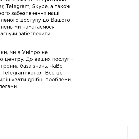
, Telegram, Skype, а також
ного забезпечення наші
аленого доступу до Вашого
рнень ми намагаємося
агнучи забезпечити
ки, ми в Уніпро не
го центру. До ваших послуг –
тронна база знань, ЧаВо
 і Telegram-канал. Все це
ирішувати дрібні проблеми,
легами.