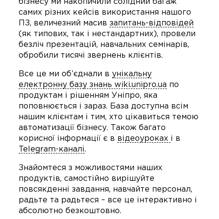
бізнесу ми накопичили солідний багаж
самих різних кейсів використання нашого
ПЗ, величезний масив
запитань-відповідей
(як типових, так і нестандартних), провели
безліч презентацій, навчальних семінарів,
обробили тисячі звернень клієнтів.
Все це ми об’єднали в
унікальну
електронну базу знань wiki.unipro.ua
по
продуктам і рішенням Уніпро, яка
поповнюється і зараз. База доступна всім
нашим клієнтам і тим, хто цікавиться темою
автоматизації бізнесу. Також багато
корисної інформації є в
відеоуроках
і в
Telegram-каналі
.
Знайомтеся з можливостями наших
продуктів, самостійно вирішуйте
повсякденні завдання, навчайте персонал,
радьте та радьтеся – все це інтерактивно і
абсолютно безкоштовно.